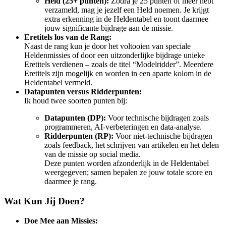
Held (25+ punten):
Zodra je 25 punten of meer hebt
verzameld, mag je jezelf een Held noemen. Je krijgt
extra erkenning in de Heldentabel en toont daarmee
jouw significante bijdrage aan de missie.
Eretitels los van de Rang:
Naast de rang kun je door het voltooien van speciale
Heldenmissies of door een uitzonderlijke bijdrage unieke
Eretitels verdienen – zoals de titel “Modelridder”. Meerdere
Eretitels zijn mogelijk en worden in een aparte kolom in de
Heldentabel vermeld.
Datapunten versus Ridderpunten:
Ik houd twee soorten punten bij:
Datapunten (DP):
Voor technische bijdragen zoals
programmeren, AI-verbeteringen en data-analyse.
Ridderpunten (RP):
Voor niet-technische bijdragen
zoals feedback, het schrijven van artikelen en het delen
van de missie op social media.
Deze punten worden afzonderlijk in de Heldentabel
weergegeven; samen bepalen ze jouw totale score en
daarmee je rang.
Wat Kun Jij Doen?
Doe Mee aan Missies: