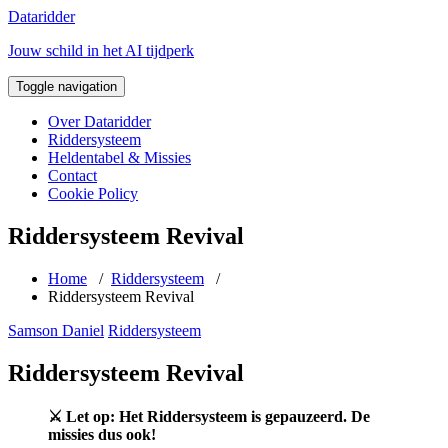
Naar
Dataridder
de
Jouw schild in het AI tijdperk
inhoud
springen
Toggle navigation
Over Dataridder
Riddersysteem
Heldentabel & Missies
Contact
Cookie Policy
Riddersysteem Revival
Home
/
Riddersysteem
/
Riddersysteem Revival
Samson Daniel
Riddersysteem
Riddersysteem Revival
⚔️ Let op: Het Riddersysteem is gepauzeerd. De
missies dus ook!